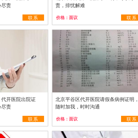
心尽责
责，排忧解难
联系
价格：
面议
联系
，代开医院出院证
北京平谷区代开医院请假条病例证明
心尽责
随时加我，时时沟通
联系
价格：
面议
联系