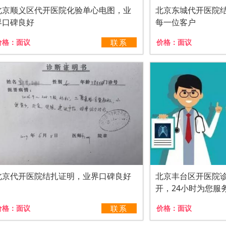
北京顺义区代开医院化验单心电图，业
北京东城代开医院
界口碑良好
每一位客户
价格：
面议
联系
价格：
面议
北京代开医院结扎证明，业界口碑良好
北京丰台区开医院
开，24小时为您服
价格：
面议
联系
价格：
面议